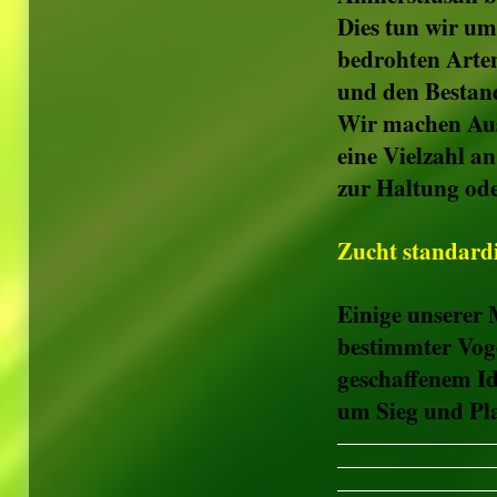
Dies tun wir um
bedrohten Arte
und den Bestan
Wir machen Auss
eine Vielzahl a
zur Haltung ode
Zucht standardi
Einige unserer 
bestimmter Vog
geschaffenem Id
um Sieg und Pl