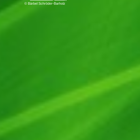
© Bärbel Schröder-Barholz